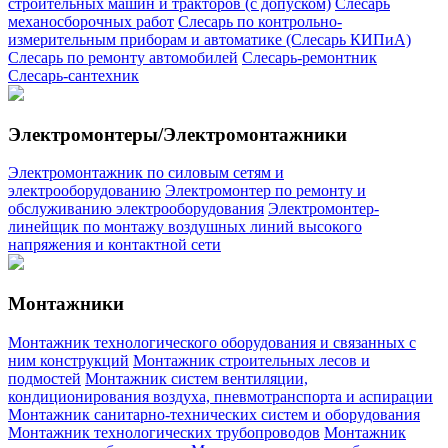
строительных машин и тракторов (с допуском)
Слесарь
механосборочных работ
Слесарь по контрольно-
измерительным приборам и автоматике (Слесарь КИПиА)
Слесарь по ремонту автомобилей
Слесарь-ремонтник
Слесарь-сантехник
Электромонтеры/Электромонтажники
Электромонтажник по силовым сетям и
электрооборудованию
Электромонтер по ремонту и
обслуживанию электрооборудования
Электромонтер-
линейщик по монтажу воздушных линий высокого
напряжения и контактной сети
Монтажники
Монтажник технологического оборудования и связанных с
ним конструкций
Монтажник строительных лесов и
подмостей
Монтажник систем вентиляции,
кондиционирования воздуха, пневмотранспорта и аспирации
Монтажник санитарно-технических систем и оборудования
Монтажник технологических трубопроводов
Монтажник