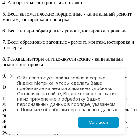
4. Аппаратура электронная - наладка.
5. Весы автоматические порционные - капитальный ремонт,
монтаж, юстировка и проверка.
6. Весы и гири образцовые - ремонт, юстировка, проверка.
7. Весы образцовые вагонные - ремонт, монтаж, юстировка и
проверка.
8. Газоанализаторы оптико-акустические - капитальный
ремонт, юстировка.
9. Дальномеры - ремонт и юстировка оптической системы.
Сайт использует файлы cookie и сервис
Яндекс Метрика, чтобы сделать Ваше
10. Измерители телевизионные - ремонт, проверка.
пребывание на нём максимально удобным.
Оставаясь на сайте, Вы даёте своё согласие
11. Кино- и фотоаппараты - регулировка затворов, ремонт
на их применение и обработку Ваших
механизма замедления, замена призмы дальномера,
персональных данных в порядке, указанном
устранение люфта в дальнокамере "Киев", "Старт", "Смена" и
в
Политике обработки персональных данных
.
ремонт автоспуска, устранение сбрасывания зеркала,
исправление неравномерности пряжки пленки, установка
Согласен
объективов на фокус, чистка видиоискателя, смена зеркала,
регулировка взводной пружины объектива.