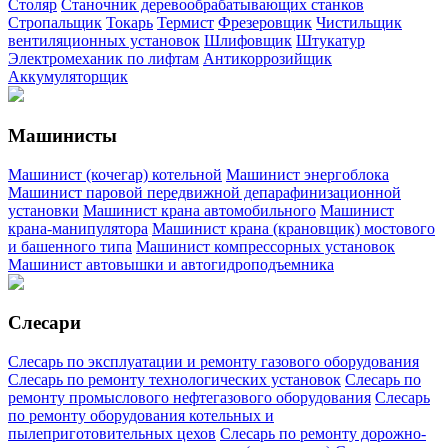
Столяр
Станочник деревообрабатывающих станков
Стропальщик
Токарь
Термист
Фрезеровщик
Чистильщик
вентиляционных установок
Шлифовщик
Штукатур
Электромеханик по лифтам
Антикоррозийщик
Аккумуляторщик
Машинисты
Машинист (кочегар) котельной
Машинист энергоблока
Машинист паровой передвижной депарафинизационной
установки
Машинист крана автомобильного
Машинист
крана-манипулятора
Машинист крана (крановщик) мостового
и башенного типа
Машинист компрессорных установок
Машинист автовышки и автогидроподъемника
Слесари
Слесарь по эксплуатации и ремонту газового оборудования
Слесарь по ремонту технологических установок
Слесарь по
ремонту промыслового нефтегазового оборудования
Слесарь
по ремонту оборудования котельных и
пылеприготовительных цехов
Слесарь по ремонту дорожно-