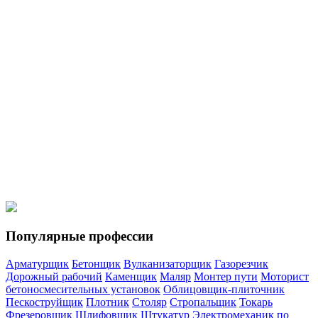
Мотористы
Моторист холодильных установок
Кровельщики
Кровельщик по стальным кровлям
Кровельщик по рулонным
кровлям и по кровлям из штучных материалов
Спецтехника
Водитель погрузчика
Машинист автогрейдера
Машинист
катка самоходного с гладкими вальцами
Машинист
экскаватора
Машинист бульдозера
Популярные профессии
Арматурщик
Бетонщик
Вулканизаторщик
Газорезчик
Дорожный рабочий
Каменщик
Маляр
Монтер пути
Моторист
бетоносмесительных установок
Облицовщик-плиточник
Пескоструйщик
Плотник
Столяр
Стропальщик
Токарь
Фрезеровщик
Шлифовщик
Штукатур
Электромеханик по