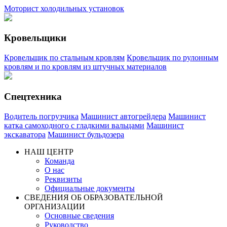
Моторист холодильных установок
Кровельщики
Кровельщик по стальным кровлям
Кровельщик по рулонным
кровлям и по кровлям из штучных материалов
Спецтехника
Водитель погрузчика
Машинист автогрейдера
Машинист
катка самоходного с гладкими вальцами
Машинист
экскаватора
Машинист бульдозера
НАШ ЦЕНТР
Команда
О нас
Реквизиты
Официальные документы
СВЕДЕНИЯ ОБ ОБРАЗОВАТЕЛЬНОЙ
ОРГАНИЗАЦИИ
Основные сведения
Руководство