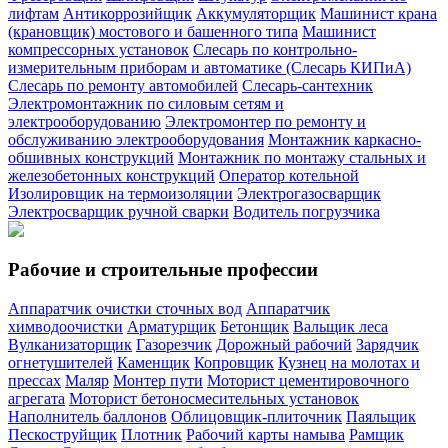
лифтам
Антикоррозийщик
Аккумуляторщик
Машинист крана
(крановщик) мостового и башенного типа
Машинист
компрессорных установок
Слесарь по контрольно-
измерительным приборам и автоматике (Слесарь КИПиА)
Слесарь по ремонту автомобилей
Слесарь-сантехник
Электромонтажник по силовым сетям и
электрооборудованию
Электромонтер по ремонту и
обслуживанию электрооборудования
Монтажник каркасно-
обшивных конструкций
Монтажник по монтажу стальных и
железобетонных конструкций
Оператор котельной
Изолировщик на термоизоляции
Электрогазосварщик
Электросварщик ручной сварки
Водитель погрузчика
Рабочие и строительные профессии
Аппаратчик очистки сточных вод
Аппаратчик
химводоочистки
Арматурщик
Бетонщик
Вальщик леса
Вулканизаторщик
Газорезчик
Дорожный рабочий
Зарядчик
огнетушителей
Каменщик
Копровщик
Кузнец на молотах и
прессах
Маляр
Монтер пути
Моторист цементировочного
агрегата
Моторист бетоносмесительных установок
Наполнитель баллонов
Облицовщик-плиточник
Паяльщик
Пескоструйщик
Плотник
Рабочий карты намыва
Рамщик