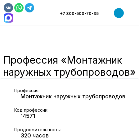
+7 800-500-70-35
НАШ ЦЕНТР
СВЕДЕНИЯ ОБ ОБРАЗОВАТЕЛЬНОЙ ОРГАНИЗАЦИИ
РАБОЧИЕ ПРОФЕССИИ
ОБУЧЕНИЕ
Профессия «Монтажник
МАГАЗИН
наружных трубопроводов»
НОВОСТИ
ТРУДОУСТРОЙСТВО
Профессия:
КОНТАКТЫ
Монтажник наружных трубопроводов
Код профессии:
14571
Продолжительность:
320 часов