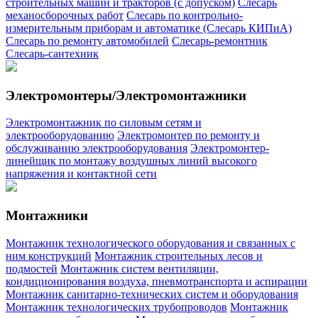
строительных машин и тракторов (с допуском)
Слесарь
механосборочных работ
Слесарь по контрольно-
измерительным приборам и автоматике (Слесарь КИПиА)
Слесарь по ремонту автомобилей
Слесарь-ремонтник
Слесарь-сантехник
Электромонтеры/Электромонтажники
Электромонтажник по силовым сетям и
электрооборудованию
Электромонтер по ремонту и
обслуживанию электрооборудования
Электромонтер-
линейщик по монтажу воздушных линий высокого
напряжения и контактной сети
Монтажники
Монтажник технологического оборудования и связанных с
ним конструкций
Монтажник строительных лесов и
подмостей
Монтажник систем вентиляции,
кондиционирования воздуха, пневмотранспорта и аспирации
Монтажник санитарно-технических систем и оборудования
Монтажник технологических трубопроводов
Монтажник