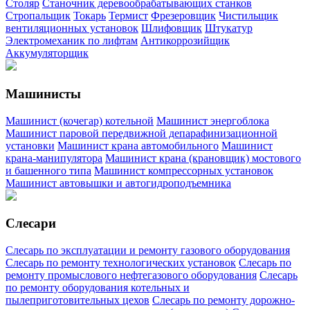
Столяр
Станочник деревообрабатывающих станков
Стропальщик
Токарь
Термист
Фрезеровщик
Чистильщик
вентиляционных установок
Шлифовщик
Штукатур
Электромеханик по лифтам
Антикоррозийщик
Аккумуляторщик
Машинисты
Машинист (кочегар) котельной
Машинист энергоблока
Машинист паровой передвижной депарафинизационной
установки
Машинист крана автомобильного
Машинист
крана-манипулятора
Машинист крана (крановщик) мостового
и башенного типа
Машинист компрессорных установок
Машинист автовышки и автогидроподъемника
Слесари
Слесарь по эксплуатации и ремонту газового оборудования
Слесарь по ремонту технологических установок
Слесарь по
ремонту промыслового нефтегазового оборудования
Слесарь
по ремонту оборудования котельных и
пылеприготовительных цехов
Слесарь по ремонту дорожно-