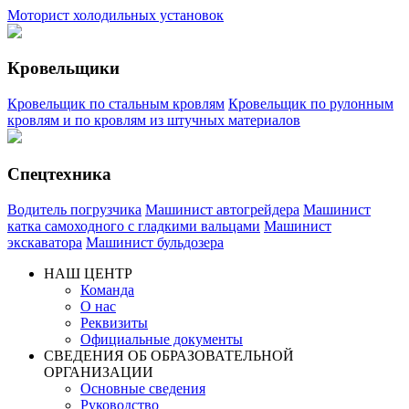
Моторист холодильных установок
Кровельщики
Кровельщик по стальным кровлям
Кровельщик по рулонным
кровлям и по кровлям из штучных материалов
Спецтехника
Водитель погрузчика
Машинист автогрейдера
Машинист
катка самоходного с гладкими вальцами
Машинист
экскаватора
Машинист бульдозера
НАШ ЦЕНТР
Команда
О нас
Реквизиты
Официальные документы
СВЕДЕНИЯ ОБ ОБРАЗОВАТЕЛЬНОЙ
ОРГАНИЗАЦИИ
Основные сведения
Руководство