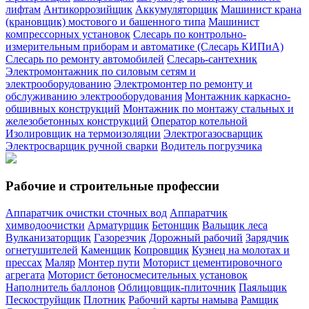
лифтам
Антикоррозийщик
Аккумуляторщик
Машинист крана
(крановщик) мостового и башенного типа
Машинист
компрессорных установок
Слесарь по контрольно-
измерительным приборам и автоматике (Слесарь КИПиА)
Слесарь по ремонту автомобилей
Слесарь-сантехник
Электромонтажник по силовым сетям и
электрооборудованию
Электромонтер по ремонту и
обслуживанию электрооборудования
Монтажник каркасно-
обшивных конструкций
Монтажник по монтажу стальных и
железобетонных конструкций
Оператор котельной
Изолировщик на термоизоляции
Электрогазосварщик
Электросварщик ручной сварки
Водитель погрузчика
Рабочие и строительные профессии
Аппаратчик очистки сточных вод
Аппаратчик
химводоочистки
Арматурщик
Бетонщик
Вальщик леса
Вулканизаторщик
Газорезчик
Дорожный рабочий
Зарядчик
огнетушителей
Каменщик
Копровщик
Кузнец на молотах и
прессах
Маляр
Монтер пути
Моторист цементировочного
агрегата
Моторист бетоносмесительных установок
Наполнитель баллонов
Облицовщик-плиточник
Паяльщик
Пескоструйщик
Плотник
Рабочий карты намыва
Рамщик