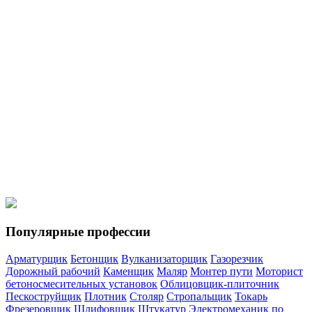
Мотористы
Моторист холодильных установок
Кровельщики
Кровельщик по стальным кровлям
Кровельщик по рулонным
кровлям и по кровлям из штучных материалов
Спецтехника
Водитель погрузчика
Машинист автогрейдера
Машинист
катка самоходного с гладкими вальцами
Машинист
экскаватора
Машинист бульдозера
Популярные профессии
Арматурщик
Бетонщик
Вулканизаторщик
Газорезчик
Дорожный рабочий
Каменщик
Маляр
Монтер пути
Моторист
бетоносмесительных установок
Облицовщик-плиточник
Пескоструйщик
Плотник
Столяр
Стропальщик
Токарь
Фрезеровщик
Шлифовщик
Штукатур
Электромеханик по