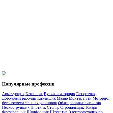
Мотористы
Моторист холодильных установок
Кровельщики
Кровельщик по стальным кровлям
Кровельщик по рулонным
кровлям и по кровлям из штучных материалов
Спецтехника
Водитель погрузчика
Машинист автогрейдера
Машинист
катка самоходного с гладкими вальцами
Машинист
экскаватора
Машинист бульдозера
Популярные профессии
Арматурщик
Бетонщик
Вулканизаторщик
Газорезчик
Дорожный рабочий
Каменщик
Маляр
Монтер пути
Моторист
бетоносмесительных установок
Облицовщик-плиточник
Пескоструйщик
Плотник
Столяр
Стропальщик
Токарь
Фрезеровщик
Шлифовщик
Штукатур
Электромеханик по