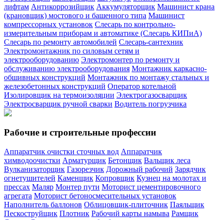
лифтам
Антикоррозийщик
Аккумуляторщик
Машинист крана
(крановщик) мостового и башенного типа
Машинист
компрессорных установок
Слесарь по контрольно-
измерительным приборам и автоматике (Слесарь КИПиА)
Слесарь по ремонту автомобилей
Слесарь-сантехник
Электромонтажник по силовым сетям и
электрооборудованию
Электромонтер по ремонту и
обслуживанию электрооборудования
Монтажник каркасно-
обшивных конструкций
Монтажник по монтажу стальных и
железобетонных конструкций
Оператор котельной
Изолировщик на термоизоляции
Электрогазосварщик
Электросварщик ручной сварки
Водитель погрузчика
Рабочие и строительные профессии
Аппаратчик очистки сточных вод
Аппаратчик
химводоочистки
Арматурщик
Бетонщик
Вальщик леса
Вулканизаторщик
Газорезчик
Дорожный рабочий
Зарядчик
огнетушителей
Каменщик
Копровщик
Кузнец на молотах и
прессах
Маляр
Монтер пути
Моторист цементировочного
агрегата
Моторист бетоносмесительных установок
Наполнитель баллонов
Облицовщик-плиточник
Паяльщик
Пескоструйщик
Плотник
Рабочий карты намыва
Рамщик