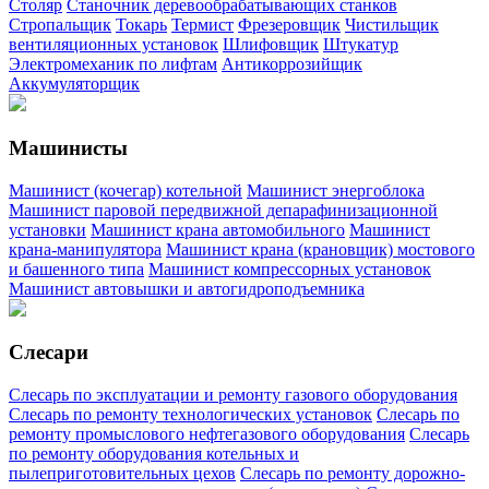
Столяр
Станочник деревообрабатывающих станков
Стропальщик
Токарь
Термист
Фрезеровщик
Чистильщик
вентиляционных установок
Шлифовщик
Штукатур
Электромеханик по лифтам
Антикоррозийщик
Аккумуляторщик
Машинисты
Машинист (кочегар) котельной
Машинист энергоблока
Машинист паровой передвижной депарафинизационной
установки
Машинист крана автомобильного
Машинист
крана-манипулятора
Машинист крана (крановщик) мостового
и башенного типа
Машинист компрессорных установок
Машинист автовышки и автогидроподъемника
Слесари
Слесарь по эксплуатации и ремонту газового оборудования
Слесарь по ремонту технологических установок
Слесарь по
ремонту промыслового нефтегазового оборудования
Слесарь
по ремонту оборудования котельных и
пылеприготовительных цехов
Слесарь по ремонту дорожно-