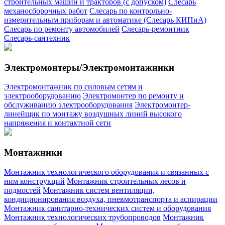
строительных машин и тракторов (с допуском)
Слесарь
механосборочных работ
Слесарь по контрольно-
измерительным приборам и автоматике (Слесарь КИПиА)
Слесарь по ремонту автомобилей
Слесарь-ремонтник
Слесарь-сантехник
Электромонтеры/Электромонтажники
Электромонтажник по силовым сетям и
электрооборудованию
Электромонтер по ремонту и
обслуживанию электрооборудования
Электромонтер-
линейщик по монтажу воздушных линий высокого
напряжения и контактной сети
Монтажники
Монтажник технологического оборудования и связанных с
ним конструкций
Монтажник строительных лесов и
подмостей
Монтажник систем вентиляции,
кондиционирования воздуха, пневмотранспорта и аспирации
Монтажник санитарно-технических систем и оборудования
Монтажник технологических трубопроводов
Монтажник