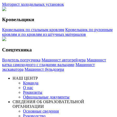
Моторист холодильных установок
Кровельщики
Кровельщик по стальным кровлям
Кровельщик по рулонным
кровлям и по кровлям из штучных материалов
Спецтехника
Водитель погрузчика
Машинист автогрейдера
Машинист
катка самоходного с гладкими вальцами
Машинист
экскаватора
Машинист бульдозера
НАШ ЦЕНТР
Команда
О нас
Реквизиты
Официальные документы
СВЕДЕНИЯ ОБ ОБРАЗОВАТЕЛЬНОЙ
ОРГАНИЗАЦИИ
Основные сведения
Руководство