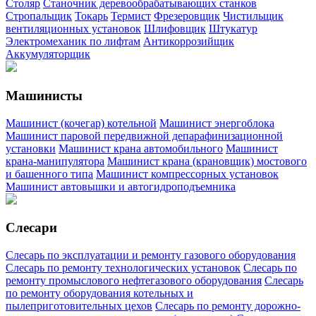
Столяр
Станочник деревообрабатывающих станков
Стропальщик
Токарь
Термист
Фрезеровщик
Чистильщик
вентиляционных установок
Шлифовщик
Штукатур
Электромеханик по лифтам
Антикоррозийщик
Аккумуляторщик
Машинисты
Машинист (кочегар) котельной
Машинист энергоблока
Машинист паровой передвижной депарафинизационной
установки
Машинист крана автомобильного
Машинист
крана-манипулятора
Машинист крана (крановщик) мостового
и башенного типа
Машинист компрессорных установок
Машинист автовышки и автогидроподъемника
Слесари
Слесарь по эксплуатации и ремонту газового оборудования
Слесарь по ремонту технологических установок
Слесарь по
ремонту промыслового нефтегазового оборудования
Слесарь
по ремонту оборудования котельных и
пылеприготовительных цехов
Слесарь по ремонту дорожно-