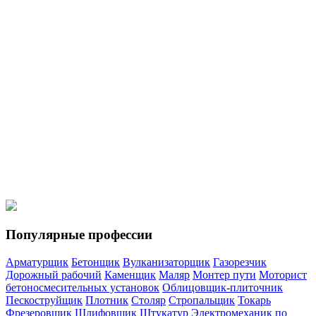
Мотористы
Моторист холодильных установок
Кровельщики
Кровельщик по стальным кровлям
Кровельщик по рулонным
кровлям и по кровлям из штучных материалов
Спецтехника
Водитель погрузчика
Машинист автогрейдера
Машинист
катка самоходного с гладкими вальцами
Машинист
экскаватора
Машинист бульдозера
Популярные профессии
Арматурщик
Бетонщик
Вулканизаторщик
Газорезчик
Дорожный рабочий
Каменщик
Маляр
Монтер пути
Моторист
бетоносмесительных установок
Облицовщик-плиточник
Пескоструйщик
Плотник
Столяр
Стропальщик
Токарь
Фрезеровщик
Шлифовщик
Штукатур
Электромеханик по