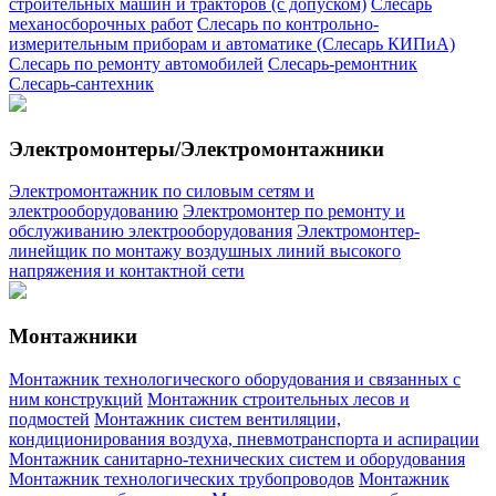
строительных машин и тракторов (с допуском)
Слесарь
механосборочных работ
Слесарь по контрольно-
измерительным приборам и автоматике (Слесарь КИПиА)
Слесарь по ремонту автомобилей
Слесарь-ремонтник
Слесарь-сантехник
Электромонтеры/Электромонтажники
Электромонтажник по силовым сетям и
электрооборудованию
Электромонтер по ремонту и
обслуживанию электрооборудования
Электромонтер-
линейщик по монтажу воздушных линий высокого
напряжения и контактной сети
Монтажники
Монтажник технологического оборудования и связанных с
ним конструкций
Монтажник строительных лесов и
подмостей
Монтажник систем вентиляции,
кондиционирования воздуха, пневмотранспорта и аспирации
Монтажник санитарно-технических систем и оборудования
Монтажник технологических трубопроводов
Монтажник