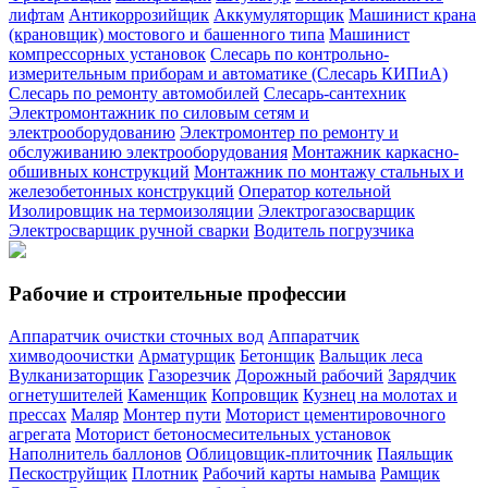
лифтам
Антикоррозийщик
Аккумуляторщик
Машинист крана
(крановщик) мостового и башенного типа
Машинист
компрессорных установок
Слесарь по контрольно-
измерительным приборам и автоматике (Слесарь КИПиА)
Слесарь по ремонту автомобилей
Слесарь-сантехник
Электромонтажник по силовым сетям и
электрооборудованию
Электромонтер по ремонту и
обслуживанию электрооборудования
Монтажник каркасно-
обшивных конструкций
Монтажник по монтажу стальных и
железобетонных конструкций
Оператор котельной
Изолировщик на термоизоляции
Электрогазосварщик
Электросварщик ручной сварки
Водитель погрузчика
Рабочие и строительные профессии
Аппаратчик очистки сточных вод
Аппаратчик
химводоочистки
Арматурщик
Бетонщик
Вальщик леса
Вулканизаторщик
Газорезчик
Дорожный рабочий
Зарядчик
огнетушителей
Каменщик
Копровщик
Кузнец на молотах и
прессах
Маляр
Монтер пути
Моторист цементировочного
агрегата
Моторист бетоносмесительных установок
Наполнитель баллонов
Облицовщик-плиточник
Паяльщик
Пескоструйщик
Плотник
Рабочий карты намыва
Рамщик