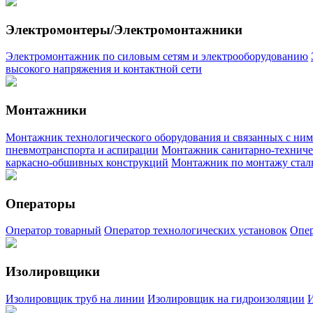
Электромонтеры/Электромонтажники
Электромонтажник по силовым сетям и электрооборудованию
высокого напряжения и контактной сети
Монтажники
Монтажник технологического оборудования и связанных с ни
пневмотранспорта и аспирации
Монтажник санитарно-техниче
каркасно-обшивных конструкций
Монтажник по монтажу стал
Операторы
Оператор товарный
Оператор технологических установок
Опер
Изолировщики
Изолировщик труб на линии
Изолировщик на гидроизоляции