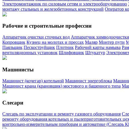
Электромонтажник по силовым сетям и электрооборудованию
монтажу стальных и железобетонных конструкций
Оператор к
Рабочие и строительные профессии
Аппаратчик очистки сточных вод
Аппаратчик химводоочистк
Копровщик
Кузнец на молотах и прессах
Маляр
Монтер пути
М
Паяльщик
Пескоструйщик
Плотник
Рабочий карты намыва
Ра
вентиляционных установок
Шлифовщик
Штукатур
Электроме
Машинисты
Машинист (кочегар) котельной
Машинист энергоблока
Машини
Машинист крана (крановщик) мостового и башенного типа
Маш
Слесари
Слесарь по эксплуатации и ремонту газового оборудования
Сле
ремонту оборудования котельных и пылеприготовительных це
контрольно-измерительным приборам и автоматике (Слесарь 