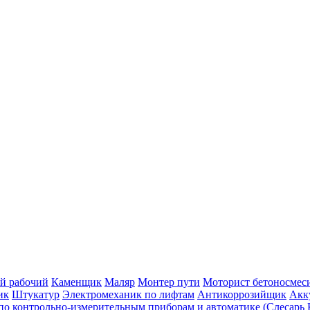
Изолировщик
Изолировщик на термоизоляции
овлям и по кровлям из штучных материалов
самоходного с гладкими вальцами
Машинист экскаватора
Машин
й рабочий
Каменщик
Маляр
Монтер пути
Моторист бетоносмес
ик
Штукатур
Электромеханик по лифтам
Антикоррозийщик
Акк
 по контрольно-измерительным приборам и автоматике (Слесар