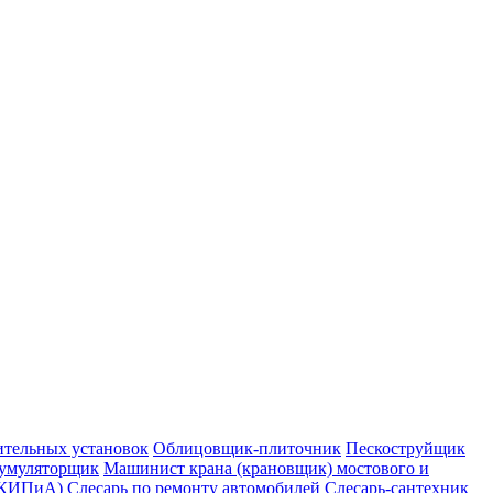
ист бульдозера
ительных установок
Облицовщик-плиточник
Пескоструйщик
умуляторщик
Машинист крана (крановщик) мостового и
ь КИПиА)
Слесарь по ремонту автомобилей
Слесарь-сантехник