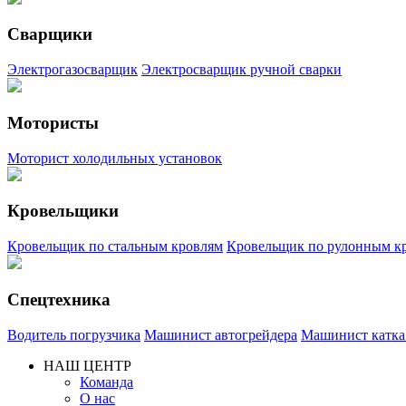
Сварщики
Электрогазосварщик
Электросварщик ручной сварки
Мотористы
Моторист холодильных установок
Кровельщики
Кровельщик по стальным кровлям
Кровельщик по рулонным кр
Спецтехника
Водитель погрузчика
Машинист автогрейдера
Машинист катка 
НАШ ЦЕНТР
Команда
О нас