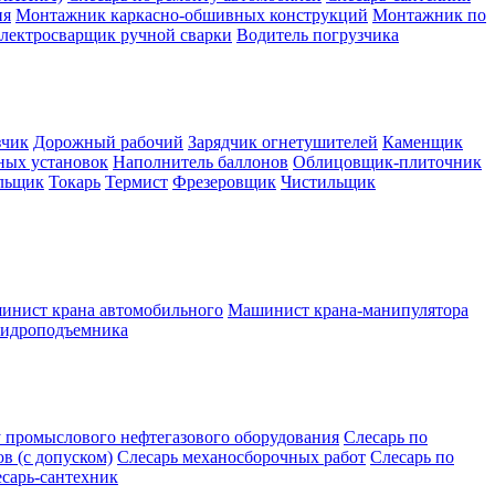
ия
Монтажник каркасно-обшивных конструкций
Монтажник по
лектросварщик ручной сварки
Водитель погрузчика
зчик
Дорожный рабочий
Зарядчик огнетушителей
Каменщик
ных установок
Наполнитель баллонов
Облицовщик-плиточник
льщик
Токарь
Термист
Фрезеровщик
Чистильщик
инист крана автомобильного
Машинист крана-манипулятора
гидроподъемника
у промыслового нефтегазового оборудования
Слесарь по
в (с допуском)
Слесарь механосборочных работ
Слесарь по
сарь-сантехник