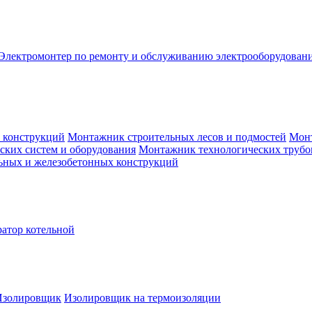
Электромонтер по ремонту и обслуживанию электрооборудован
м конструкций
Монтажник строительных лесов и подмостей
Монт
ских систем и оборудования
Монтажник технологических трубо
ьных и железобетонных конструкций
атор котельной
Изолировщик
Изолировщик на термоизоляции