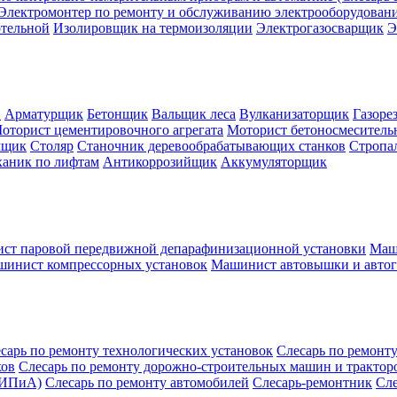
Электромонтер по ремонту и обслуживанию электрооборудован
отельной
Изолировщик на термоизоляции
Электрогазосварщик
Э
и
Арматурщик
Бетонщик
Вальщик леса
Вулканизаторщик
Газоре
оторист цементировочного агрегата
Моторист бетоносмеситель
мщик
Столяр
Станочник деревообрабатывающих станков
Стропа
ханик по лифтам
Антикоррозийщик
Аккумуляторщик
ст паровой передвижной депарафинизационной установки
Маш
инист компрессорных установок
Машинист автовышки и авто
сарь по ремонту технологических установок
Слесарь по ремонт
хов
Слесарь по ремонту дорожно-строительных машин и тракторо
КИПиА)
Слесарь по ремонту автомобилей
Слесарь-ремонтник
Сле