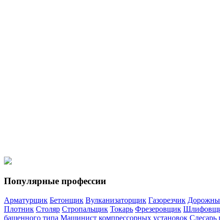
Изолировщик труб на линии
Изолировщик на гидроизоляции
Сварщики
Электрогазосварщик
Электросварщик ручной сварки
Мотористы
Моторист холодильных установок
Кровельщики
Кровельщик по стальным кровлям
Кровельщик по рулонным кр
Спецтехника
Водитель погрузчика
Машинист автогрейдера
Машинист катка 
Популярные профессии
Арматурщик
Бетонщик
Вулканизаторщик
Газорезчик
Дорожны
Плотник
Столяр
Стропальщик
Токарь
Фрезеровщик
Шлифовщ
башенного типа
Машинист компрессорных установок
Слесарь