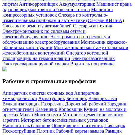
лифтам
Антикоррозийщик
Аккумуляторщик
Машинист крана
(крановщик) мостового и башенного типа
Машинист
компрессорных установок
Слесарь по контрольно-
измерительным приборам и автоматике (Слесарь КИПиА)
Слесарь по ремонту автомобилей
Слесарь-сантехник
Электромонтажник по силовым сетям и
электрооборудованию
Электромонтер по ремонту и
обслуживанию электрооборудования
Монтажник каркасно-
обшивных конструкций
Монтажник по монтажу стальных и
железобетонных конструкций
Оператор котельной
Изолировщик на термоизоляции
Электрогазосварщик
Электросварщик ручной сварки
Водитель погрузчика
Рабочие и строительные профессии
Аппаратчик очистки сточных вод
Аппаратчик
химводоочистки
Арматурщик
Бетонщик
Вальщик леса
Вулканизаторщик
Газорезчик
Дорожный рабочий
Зарядчик
огнетушителей
Каменщик
Копровщик
Кузнец на молотах и
прессах
Маляр
Монтер пути
Моторист цементировочного
агрегата
Моторист бетоносмесительных установок
Наполнитель баллонов
Облицовщик-плиточник
Паяльщик
Пескоструйщик
Плотник
Рабочий карты намыва
Рамщик