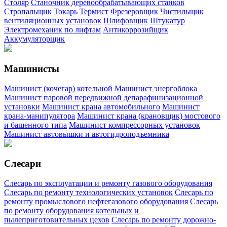
Столяр
Станочник деревообрабатывающих станков
Стропальщик
Токарь
Термист
Фрезеровщик
Чистильщик
вентиляционных установок
Шлифовщик
Штукатур
Электромеханик по лифтам
Антикоррозийщик
Аккумуляторщик
Машинисты
Машинист (кочегар) котельной
Машинист энергоблока
Машинист паровой передвижной депарафинизационной
установки
Машинист крана автомобильного
Машинист
крана-манипулятора
Машинист крана (крановщик) мостового
и башенного типа
Машинист компрессорных установок
Машинист автовышки и автогидроподъемника
Слесари
Слесарь по эксплуатации и ремонту газового оборудования
Слесарь по ремонту технологических установок
Слесарь по
ремонту промыслового нефтегазового оборудования
Слесарь
по ремонту оборудования котельных и
пылеприготовительных цехов
Слесарь по ремонту дорожно-