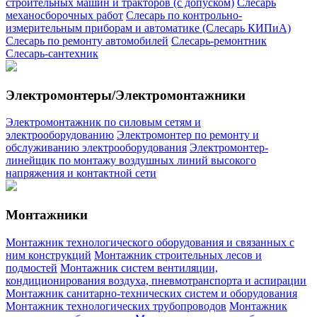
строительных машин и тракторов (с допуском)
Слесарь
механосборочных работ
Слесарь по контрольно-
измерительным приборам и автоматике (Слесарь КИПиА)
Слесарь по ремонту автомобилей
Слесарь-ремонтник
Слесарь-сантехник
Электромонтеры/Электромонтажники
Электромонтажник по силовым сетям и
электрооборудованию
Электромонтер по ремонту и
обслуживанию электрооборудования
Электромонтер-
линейщик по монтажу воздушных линий высокого
напряжения и контактной сети
Монтажники
Монтажник технологического оборудования и связанных с
ним конструкций
Монтажник строительных лесов и
подмостей
Монтажник систем вентиляции,
кондиционирования воздуха, пневмотранспорта и аспирации
Монтажник санитарно-технических систем и оборудования
Монтажник технологических трубопроводов
Монтажник