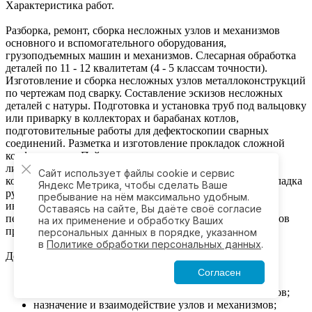
Характеристика работ.
Разборка, ремонт, сборка несложных узлов и механизмов
основного и вспомогательного оборудования,
грузоподъемных машин и механизмов. Слесарная обработка
деталей по 11 - 12 квалитетам (4 - 5 классам точности).
Изготовление и сборка несложных узлов металлоконструкций
по чертежам под сварку. Составление эскизов несложных
деталей с натуры. Подготовка и установка труб под вальцовку
или приварку в коллекторах и барабанах котлов,
подготовительные работы для дефектоскопии сварных
соединений. Разметка и изготовление прокладок сложной
конфигурации. Пайка оловом, газовая резка и сварка
листового и профилированного металла несложной
Сайт использует файлы cookie и сервис
конфигурации, газовая резка трубопровода. Ремонт и наладка
Яндекс Метрика, чтобы сделать Ваше
ручного, пневматического и электрифицированного
пребывание на нём максимально удобным.
инструмента. Выполнение такелажных работ по
Оставаясь на сайте, Вы даёте своё согласие
перемещению, сборке, разборке, установке деталей и узлов
на их применение и обработку Ваших
при помощи простых средств механизации.
персональных данных в порядке, указанном
в
Политике обработки персональных данных
.
Должен знать:
Согласен
устройство ремонтируемого оборудования,
применяемых грузоподъемных машин и механизмов;
назначение и взаимодействие узлов и механизмов;