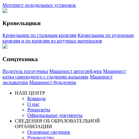
Моторист холодильных установок
Кровельщики
Кровельщик по стальным кровлям
Кровельщик по рулонным
кровлям и по кровлям из штучных материалов
Спецтехника
Водитель погрузчика
Машинист автогрейдера
Машинист
катка самоходного с гладкими вальцами
Машинист
экскаватора
Машинист бульдозера
НАШ ЦЕНТР
Команда
О нас
Реквизиты
Официальные документы
СВЕДЕНИЯ ОБ ОБРАЗОВАТЕЛЬНОЙ
ОРГАНИЗАЦИИ
Основные сведения
Руководство