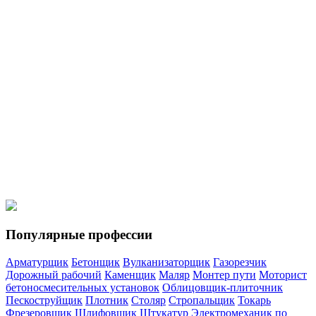
Мотористы
Моторист холодильных установок
Кровельщики
Кровельщик по стальным кровлям
Кровельщик по рулонным
кровлям и по кровлям из штучных материалов
Спецтехника
Водитель погрузчика
Машинист автогрейдера
Машинист
катка самоходного с гладкими вальцами
Машинист
экскаватора
Машинист бульдозера
Популярные профессии
Арматурщик
Бетонщик
Вулканизаторщик
Газорезчик
Дорожный рабочий
Каменщик
Маляр
Монтер пути
Моторист
бетоносмесительных установок
Облицовщик-плиточник
Пескоструйщик
Плотник
Столяр
Стропальщик
Токарь
Фрезеровщик
Шлифовщик
Штукатур
Электромеханик по