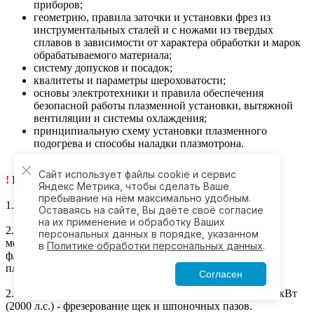
приборов;
геометрию, правила заточки и установки фрез из
инструментальных сталей и с ножами из твердых
сплавов в зависимости от характера обработки и марок
обрабатываемого материала;
систему допусков и посадок;
квалитеты и параметры шероховатости;
основы электротехники и правила обеспечения
безопасной работы плазменной установки, вытяжной
вентиляции и системы охлаждения;
принципиальную схему установки плазменного
подогрева и способы наладки плазмотрона.
Сайт использует файлы cookie и сервис
!
Примеры работ
Яндекс Метрика, чтобы сделать Ваше
пребывание на нём максимально удобным.
1. Балансиры рессорные - фрезерование.
Оставаясь на сайте, Вы даёте своё согласие
на их применение и обработку Ваших
2. Блоки цилиндров двигателей внутреннего сгорания
персональных данных в порядке, указанном
мощностью до 1472 кВт (2000 л.с.) - фрезерование под
в
Политике обработки персональных данных
.
фланцы и наклонных люков без и с применением
плазменного подогрева.
Согласен
2. Валы многоколенные двигателей мощностью до 1472 кВт
(2000 л.с.) - фрезерование щек и шпоночных пазов.