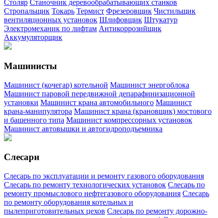
Столяр
Станочник деревообрабатывающих станков
Стропальщик
Токарь
Термист
Фрезеровщик
Чистильщик
вентиляционных установок
Шлифовщик
Штукатур
Электромеханик по лифтам
Антикоррозийщик
Аккумуляторщик
Машинисты
Машинист (кочегар) котельной
Машинист энергоблока
Машинист паровой передвижной депарафинизационной
установки
Машинист крана автомобильного
Машинист
крана-манипулятора
Машинист крана (крановщик) мостового
и башенного типа
Машинист компрессорных установок
Машинист автовышки и автогидроподъемника
Слесари
Слесарь по эксплуатации и ремонту газового оборудования
Слесарь по ремонту технологических установок
Слесарь по
ремонту промыслового нефтегазового оборудования
Слесарь
по ремонту оборудования котельных и
пылеприготовительных цехов
Слесарь по ремонту дорожно-