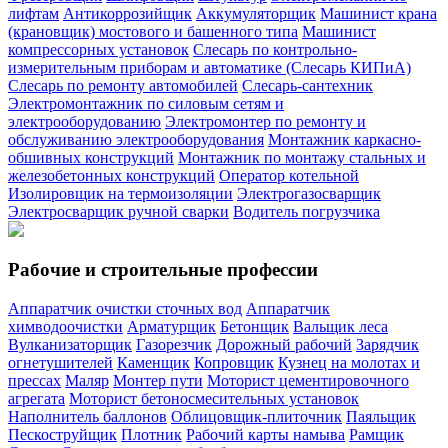
лифтам
Антикоррозийщик
Аккумуляторщик
Машинист крана
(крановщик) мостового и башенного типа
Машинист
компрессорных установок
Слесарь по контрольно-
измерительным приборам и автоматике (Слесарь КИПиА)
Слесарь по ремонту автомобилей
Слесарь-сантехник
Электромонтажник по силовым сетям и
электрооборудованию
Электромонтер по ремонту и
обслуживанию электрооборудования
Монтажник каркасно-
обшивных конструкций
Монтажник по монтажу стальных и
железобетонных конструкций
Оператор котельной
Изолировщик на термоизоляции
Электрогазосварщик
Электросварщик ручной сварки
Водитель погрузчика
Рабочие и строительные профессии
Аппаратчик очистки сточных вод
Аппаратчик
химводоочистки
Арматурщик
Бетонщик
Вальщик леса
Вулканизаторщик
Газорезчик
Дорожный рабочий
Зарядчик
огнетушителей
Каменщик
Копровщик
Кузнец на молотах и
прессах
Маляр
Монтер пути
Моторист цементировочного
агрегата
Моторист бетоносмесительных установок
Наполнитель баллонов
Облицовщик-плиточник
Паяльщик
Пескоструйщик
Плотник
Рабочий карты намыва
Рамщик