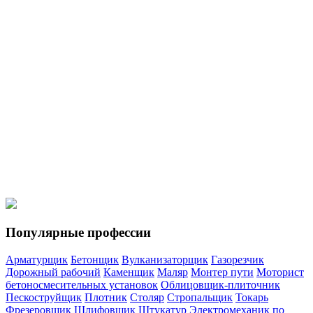
Мотористы
Моторист холодильных установок
Кровельщики
Кровельщик по стальным кровлям
Кровельщик по рулонным
кровлям и по кровлям из штучных материалов
Спецтехника
Водитель погрузчика
Машинист автогрейдера
Машинист
катка самоходного с гладкими вальцами
Машинист
экскаватора
Машинист бульдозера
Популярные профессии
Арматурщик
Бетонщик
Вулканизаторщик
Газорезчик
Дорожный рабочий
Каменщик
Маляр
Монтер пути
Моторист
бетоносмесительных установок
Облицовщик-плиточник
Пескоструйщик
Плотник
Столяр
Стропальщик
Токарь
Фрезеровщик
Шлифовщик
Штукатур
Электромеханик по