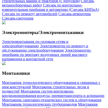
строительных машин и тракторов (с допуском)
Слесарь
механосборочных работ
Слесарь по контрольно-
измерительным приборам и автоматике (Слесарь КИПиА)
Слесарь по ремонту автомобилей
Слесарь-ремонтник
Слесарь-сантехник
Электромонтеры/Электромонтажники
Электромонтажник по силовым сетям и
электрооборудованию
Электромонтер по ремонту и
обслуживанию электрооборудования
Электромонтер-
линейщик по монтажу воздушных линий высокого
напряжения и контактной сети
Монтажники
Монтажник технологического оборудования и связанных с
ним конструкций
Монтажник строительных лесов и
подмостей
Монтажник систем вентиляции,
кондиционирования воздуха, пневмотранспорта и аспирации
Монтажник санитарно-технических систем и оборудования
Монтажник технологических трубопроводов
Монтажник