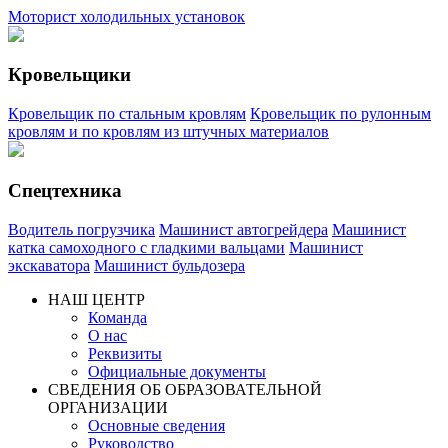
Моторист холодильных установок
Кровельщики
Кровельщик по стальным кровлям
Кровельщик по рулонным
кровлям и по кровлям из штучных материалов
Спецтехника
Водитель погрузчика
Машинист автогрейдера
Машинист
катка самоходного с гладкими вальцами
Машинист
экскаватора
Машинист бульдозера
НАШ ЦЕНТР
Команда
О нас
Реквизиты
Официальные документы
СВЕДЕНИЯ ОБ ОБРАЗОВАТЕЛЬНОЙ
ОРГАНИЗАЦИИ
Основные сведения
Руководство