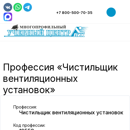
+7 800-500-70-35
НАШ ЦЕНТР
СВЕДЕНИЯ ОБ ОБРАЗОВАТЕЛЬНОЙ ОРГАНИЗАЦИИ
РАБОЧИЕ ПРОФЕССИИ
ОБУЧЕНИЕ
МАГАЗИН
Профессия «Чистильщик
НОВОСТИ
вентиляционных
ТРУДОУСТРОЙСТВО
установок»
КОНТАКТЫ
Профессия:
Чистильщик вентиляционных установок
Код профессии: