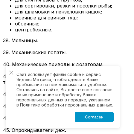
для сортировки, резки и посолки рыбы;
для шламовки и пензеловки кишок;
моечные для свиных туш;
обоечные;
центробежные.
38. Мельницы.
39. Механические лопаты.
40. Механические приводы к дозаторам.
Сайт использует файлы cookie и сервис
41. Механические элеваторные самотечные
Яндекс Метрика, чтобы сделать Ваше
трубопроводы
пребывание на нём максимально удобным.
Оставаясь на сайте, Вы даёте своё согласие
42. Мешалки: специальные; для фарша.
на их применение и обработку Ваших
персональных данных в порядке, указанном
в
Политике обработки персональных данных
.
43. Мороженицы.
Согласен
44. Оборудование для резки рогов и костей.
45. Опрокидыватели деж.