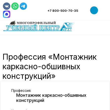
+7 800-500-70-35
НАШ ЦЕНТР
СВЕДЕНИЯ ОБ ОБРАЗОВАТЕЛЬНОЙ ОРГАНИЗАЦИИ
РАБОЧИЕ ПРОФЕССИИ
ОБУЧЕНИЕ
МАГАЗИН
Профессия «Монтажник
НОВОСТИ
каркасно-обшивных
ТРУДОУСТРОЙСТВО
конструкций»
КОНТАКТЫ
Профессия:
Монтажник каркасно-обшивных
конструкций