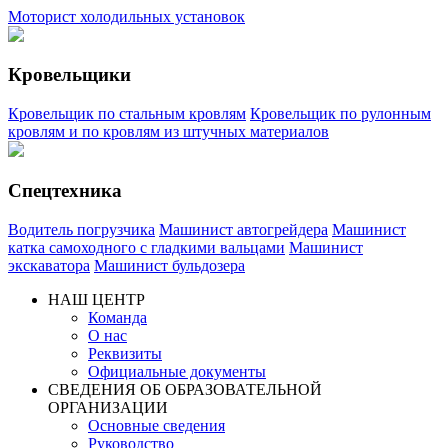
Моторист холодильных установок
Кровельщики
Кровельщик по стальным кровлям
Кровельщик по рулонным
кровлям и по кровлям из штучных материалов
Спецтехника
Водитель погрузчика
Машинист автогрейдера
Машинист
катка самоходного с гладкими вальцами
Машинист
экскаватора
Машинист бульдозера
НАШ ЦЕНТР
Команда
О нас
Реквизиты
Официальные документы
СВЕДЕНИЯ ОБ ОБРАЗОВАТЕЛЬНОЙ
ОРГАНИЗАЦИИ
Основные сведения
Руководство