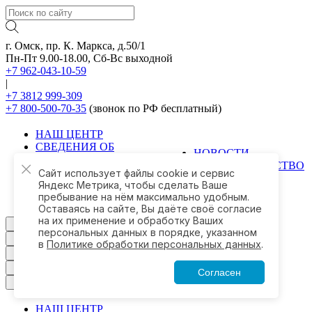
г. Омск, пр. К. Маркса, д.50/1
Пн-Пт 9.00-18.00, Сб-Вс выходной
+7 962-043-10-59
|
+7 3812 999-309
+7 800-500-70-35
(звонок по РФ бесплатный)
НАШ ЦЕНТР
СВЕДЕНИЯ ОБ
НОВОСТИ
ОБРАЗОВАТЕЛЬНОЙ
ТРУДОУСТРОЙСТВО
ОРГАНИЗАЦИИ
Сайт использует файлы cookie и сервис
КОНТАКТЫ
ОБУЧЕНИЕ
Яндекс Метрика, чтобы сделать Ваше
МАГАЗИН
пребывание на нём максимально удобным.
Оставаясь на сайте, Вы даёте своё согласие
на их применение и обработку Ваших
Группа в ВКонтакте
персональных данных в порядке, указанном
Написать в WhatsApp
в
Политике обработки персональных данных
.
Написать в Telegram
Написать в MAX
Согласен
Заказать звонок
НАШ ЦЕНТР