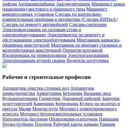
лифтам
Антикоррозийщик
Аккумуляторщик
Машинист крана
(крановщик) мостового и башенного типа
Машинист
компрессорных установок
Слесарь по контрольно-
измерительным приборам и автоматике (Слесарь КИПиА)
Слесарь по ремонту автомобилей
Слесарь-сантехник
Электромонтажник по силовым сетям и
электрооборудованию
Электромонтер по ремонту и
обслуживанию электрооборудования
Монтажник каркасно-
обшивных конструкций
Монтажник по монтажу стальных и
железобетонных конструкций
Оператор котельной
Изолировщик на термоизоляции
Электрогазосварщик
Электросварщик ручной сварки
Водитель погрузчика
Рабочие и строительные профессии
Аппаратчик очистки сточных вод
Аппаратчик
химводоочистки
Арматурщик
Бетонщик
Вальщик леса
Вулканизаторщик
Газорезчик
Дорожный рабочий
Зарядчик
огнетушителей
Каменщик
Копровщик
Кузнец на молотах и
прессах
Маляр
Монтер пути
Моторист цементировочного
агрегата
Моторист бетоносмесительных установок
Наполнитель баллонов
Облицовщик-плиточник
Паяльщик
Пескоструйщик
Плотник
Рабочий карты намыва
Рамщик