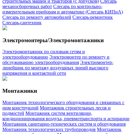
строительных машин и тракторов (с допуском)
Слесарь
механосборочных работ
Слесарь по контрольно-
измерительным приборам и автоматике (Слесарь КИПиА)
Слесарь по ремонту автомобилей
Слесарь-ремонтник
Слесарь-сантехник
Электромонтеры/Электромонтажники
Электромонтажник по силовым сетям и
электрооборудованию
Электромонтер по ремонту и
обслуживанию электрооборудования
Электромонтер-
линейщик по монтажу воздушных линий высокого
напряжения и контактной сети
Монтажники
Монтажник технологического оборудования и связанных с
ним конструкций
Монтажник строительных лесов и
подмостей
Монтажник систем вентиляции,
кондиционирования воздуха, пневмотранспорта и аспирации
Монтажник санитарно-технических систем и оборудования
Монтажник технологических трубопроводов
Монтажник