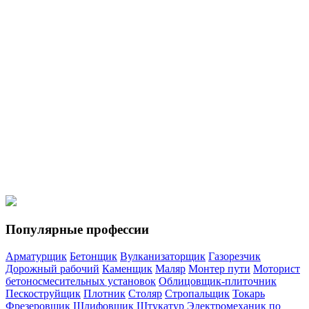
Мотористы
Моторист холодильных установок
Кровельщики
Кровельщик по стальным кровлям
Кровельщик по рулонным
кровлям и по кровлям из штучных материалов
Спецтехника
Водитель погрузчика
Машинист автогрейдера
Машинист
катка самоходного с гладкими вальцами
Машинист
экскаватора
Машинист бульдозера
Популярные профессии
Арматурщик
Бетонщик
Вулканизаторщик
Газорезчик
Дорожный рабочий
Каменщик
Маляр
Монтер пути
Моторист
бетоносмесительных установок
Облицовщик-плиточник
Пескоструйщик
Плотник
Столяр
Стропальщик
Токарь
Фрезеровщик
Шлифовщик
Штукатур
Электромеханик по