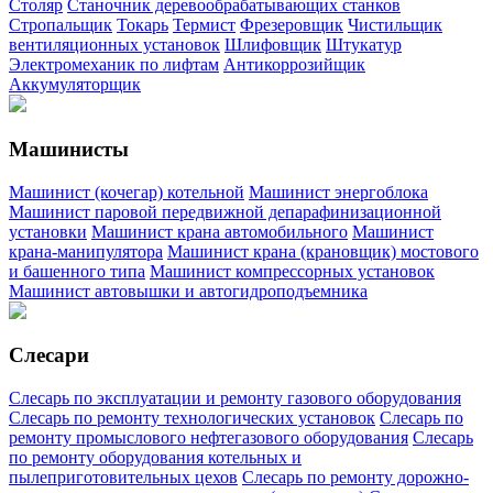
Столяр
Станочник деревообрабатывающих станков
Стропальщик
Токарь
Термист
Фрезеровщик
Чистильщик
вентиляционных установок
Шлифовщик
Штукатур
Электромеханик по лифтам
Антикоррозийщик
Аккумуляторщик
Машинисты
Машинист (кочегар) котельной
Машинист энергоблока
Машинист паровой передвижной депарафинизационной
установки
Машинист крана автомобильного
Машинист
крана-манипулятора
Машинист крана (крановщик) мостового
и башенного типа
Машинист компрессорных установок
Машинист автовышки и автогидроподъемника
Слесари
Слесарь по эксплуатации и ремонту газового оборудования
Слесарь по ремонту технологических установок
Слесарь по
ремонту промыслового нефтегазового оборудования
Слесарь
по ремонту оборудования котельных и
пылеприготовительных цехов
Слесарь по ремонту дорожно-